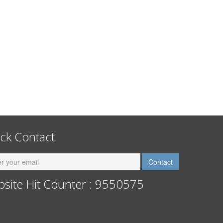
ck Contact
site Hit Counter : 9550575