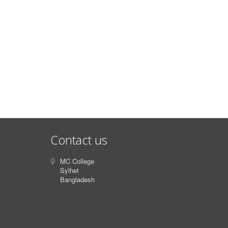
Contact us
MC College
Sylhet
Bangladesh