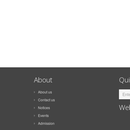
About
Qui
About us
Contact us
Web
Notices
Events
Admission