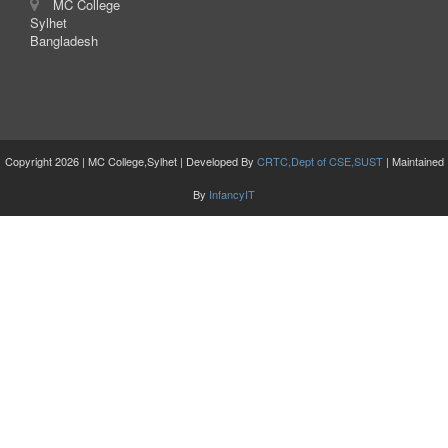
MC College
Sylhet
Bangladesh
Copyright 2026 | MC College,Sylhet | Developed By
CRTC,Dept of CSE,SUST
| Maintained
By
InfancyIT