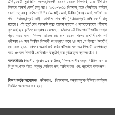
ঐতিহ্যবাহী মুরারিচাঁদ কলেজ,সিলেট ২০০৪-২০০৫ শিক্ষাবর্ষ্ হতে ইতিহাস
বিভাগে অনার্স্ কোর্স্ চালু হয়। ২০১০-২০১১ শিক্ষাবর্ষ্ হতে (নিয়মিত) মাস্টার্স্
কোর্স্ চালু হয়। বর্তমানে ডিগ্রি (অনার্স) কোর্স, ডিগ্রি (পাস) কোর্স, মাস্টার্স ১ম
পর্ব নিয়মিত,(প্রাইভেট) মাস্টার্স শেষ পর্ব (নিয়মিত/প্রাইভেট) কোর্স চালু
রয়েছে। এইপর্য্ন্ত বেশ কয়েকটি ব্যাচ তাদের স্নাতক ও স্নাতকোত্তর পরীক্ষায়
কৃতকার্য্ হয়ে কৃতিত্বের স্বাক্ষর রেখেছে। বর্তমানে এই বিভাগের শিক্ষার্থীর সংখ্যা
প্রায় ৭০০ জন। শিক্ষক আছেন ০৪ জন ২০১৭ সালের মাস্টার্স শেষ পর্ব
পরীক্ষায় ৮৯ জন নিয়মিত শিক্ষার্থী অংশগ্রহণ করে ২৪ জন ১ম বিভাগে উত্তীর্ণ্
হয়।এবং ২০১৮ সালের অনার্স ৪র্থ্ বর্ষের পরীক্ষায় ৭৫ জন শিক্ষার্থী অংশগ্রহণ
করে ২৮ জন শিক্ষার্থী ১ম বিভাগে উত্তীর্ণ্ হয়ে কৃতিত্বের স্বাক্ষর রাখে ।
অবকাঠামোঃ
বিভাগীয় প্রধান এর কার্যালয়, শিক্ষকমন্ডলীর জন্য নির্ধারিত রুম ও
বিপুল সংখ্যক বইয়ে সমৃদ্ধ সেমিনার রুম, অফিস রুম এবং প্রযেক্টর ক্লাশরুম।
বিভাগ কর্তৃক আয়োজনঃ
নবীনবরণ, শিক্ষাসফর, উন্নয়নমূলক বিভিন্ন কার্যক্রম
নিয়মিত আয়োজন করা হয়।