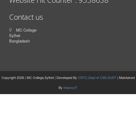
Contact us
MC College
Sylhet
Bangladesh
Copyright 2026 | MC College,Sylhet | Developed By
CRTC,Dept of CSE,SUST
| Maintained
By
InfancyIT