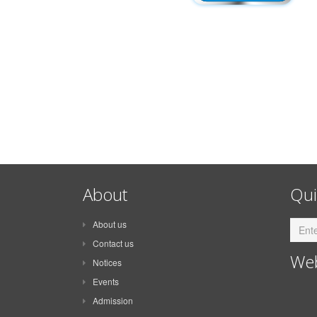
About
Qui
About us
Contact us
Web
Notices
Events
Admission