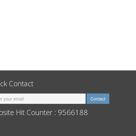
ck Contact
site Hit Counter : 9566188