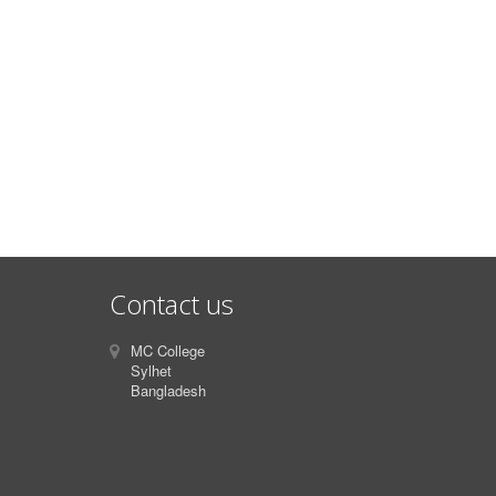
Contact us
MC College
Sylhet
Bangladesh