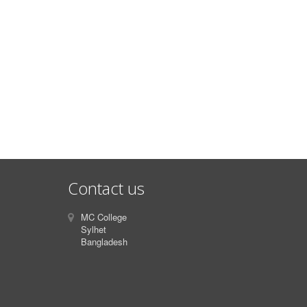
Contact us
MC College
Sylhet
Bangladesh