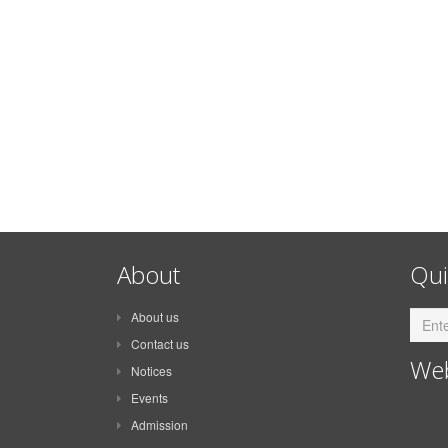
About
Qui
About us
Contact us
Web
Notices
Events
Admission