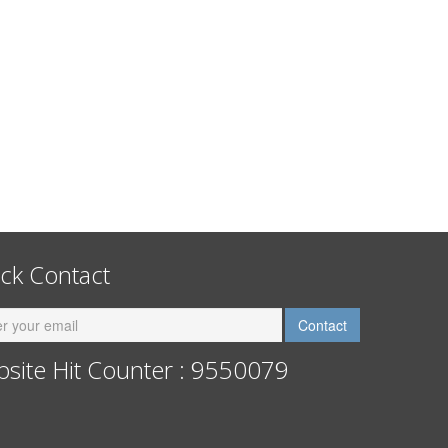
ck Contact
site Hit Counter : 9550079