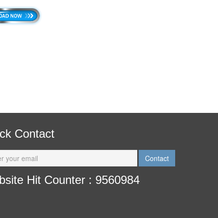
ck Contact
site Hit Counter : 9560984