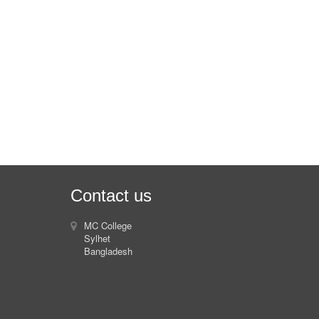
Contact us
MC College
Sylhet
Bangladesh