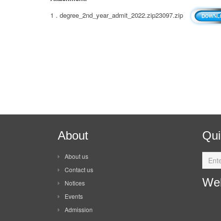
1 . degree_2nd_year_admit_2022.zip23097.zip
About
Qui
About us
Contact us
Web
Notices
Events
Admission