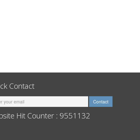
ck Contact
site Hit Counter : 9551132