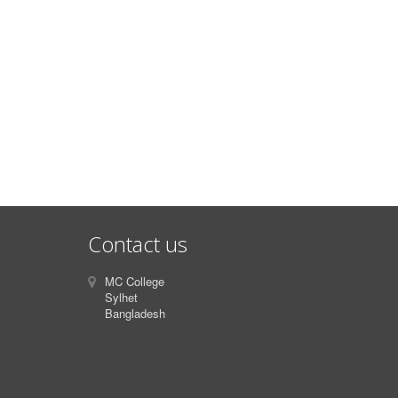
Contact us
MC College
Sylhet
Bangladesh