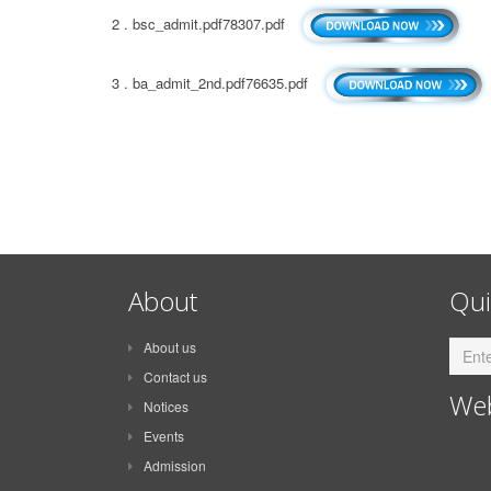
2 . bsc_admit.pdf78307.pdf
3 . ba_admit_2nd.pdf76635.pdf
About
Qui
About us
Contact us
Web
Notices
Events
Admission