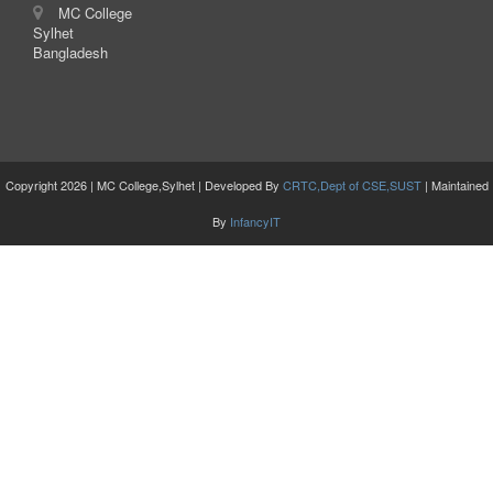
MC College
Sylhet
Bangladesh
Copyright 2026 | MC College,Sylhet | Developed By
CRTC,Dept of CSE,SUST
| Maintained
By
InfancyIT