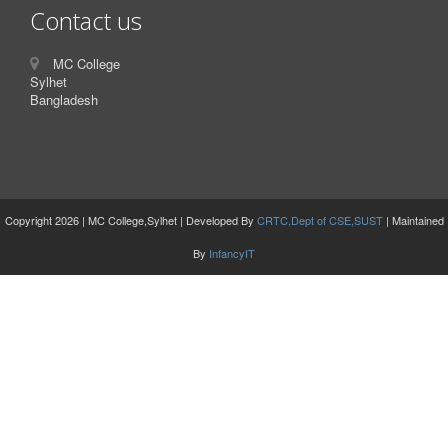
Contact us
MC College
Sylhet
Bangladesh
Copyright 2026 | MC College,Sylhet | Developed By
CRTC,Dept of CSE,SUST
| Maintained
By
InfancyIT