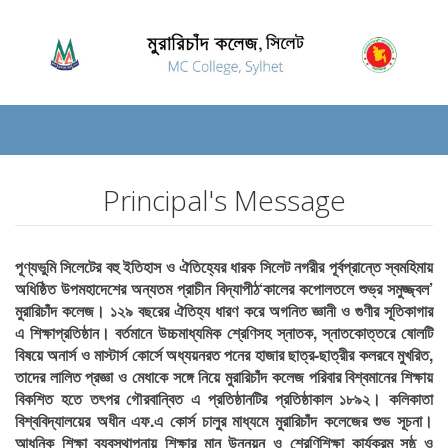
Principal's Message
পূণ্যভুমি সিলেটের বহু ইতিহাস ও ঐতিহ্যের ধারক সিলেট নগরীর পূর্বপ্রান্তে স্বমহিমায়
অধিষ্ঠিত উপমহাদেশের অন্যতম প্রাচীন বিদ্যাপীঠ‘কালের কপোলতলে শুভ্র সমুজ্জ্বল’
মুরারিচাঁদ কলেজ। ১২৯ বছরের ঐতিহ্য ধারণ করে অগনিত জ্ঞানী ও গুণীর সূতিকাগার
এ শিক্ষাপ্রতিষ্ঠান। বর্তমানে উচ্চমাধ্যমিক শ্রেণিসহ স্নাতক, স্নাতকোত্তরে ষোলটি
বিষয়ে অনার্স ও মাস্টার্স কোর্সে অধ্যয়নরত পনের হাজার ছাত্র-ছাত্রীর কলরবে মুখরিত,
তাদের লালিত প্রজ্ঞা ও মেধাকে সঙ্গে নিয়ে মুরারিচাঁদ কলেজ পরিবার বিশ্বমানের শিক্ষায়
বিকশিত হতে তৎপর গৌরবান্বিত এ প্রতিষ্ঠানটির প্রতিষ্ঠাকাল ১৮৯২। কলিকাতা
বিশ্ববিদ্যালয়ের অধীন এফ.এ কোর্স চালুর মাধ্যমে মুরারিচাঁদ কলেজের শুভ সূচনা।
আধুনিক শিক্ষা ব্যবস্থাপনায় শিক্ষার মান উন্নয়ন ও শ্রেণিশিক্ষা কার্যক্রম সুষ্ঠু ও