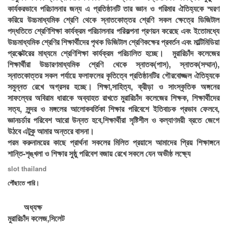
কার্যকরভাবে পরিচালনার জন্য এ প্রতিষ্ঠানটি তার জ্ঞান ও গরিমার ঐতিহ্যকে স্মরণ
করিয়ে উচ্চমাধ্যমিক শ্রেণি থেকে স্নাতকোত্তর শ্রেণি সকল ক্ষেত্রে ডিজিটাল
পদ্ধতিতে শ্রেণিশিক্ষা কার্যক্রম পরিচালনার পরিকল্পনা প্রণয়ন করেছে এবং ইতোমধ্যে
উচ্চমাধ্যমিক শ্রেণির শিক্ষার্থীদের পৃথক ডিজিটাল শ্রেণিকক্ষের প্রবর্তন এবং মাল্টিমিডিয়া
প্রকেক্টরের মাধ্যমে শ্রেণিশিক্ষা কার্যক্রম পরিচালিত হচ্ছে। মুরারিচাঁদ কলেজের
শিক্ষার্থীরা উচ্চারণমাধ্যমিক শ্রেণি থেকে স্নাতক(পাস), স্নাতক(সম্মান),
স্নাতকোত্তর সকল পর্যায়ে ফলাফলের কৃতিত্বে প্রতিষ্ঠানটির গৌরবোজ্জল ঐতিহ্যকে
সমুন্নত রেখে অগ্রসর হচ্ছে। শিক্ষা,সাহিত্য, ক্রীড়া ও সাংস্কৃতিক অঙ্গনের
সাফল্যের অবিরাম ধারাকে অব্যাহত রাখতে মুরারিচাঁদ কলেজের শিক্ষক, শিক্ষার্থীদের
সত্য, সুন্দর ও মঙ্গলের আলোকবর্তিকা শিক্ষার পরিবেশে ইতিবাচক প্রভাব ফেলবে,
জ্ঞানচর্চার পরিবেশ আরো উন্নত হবে,শিক্ষার্থীরা সৃষ্টিশীল ও কল্যাণময়ী ব্রতে জেগে
উঠবে এটুকু আমার অন্তরে বাসনা।
পরম করুনাময়ের কাছে প্রার্থনা সকলের মিলিত প্রয়াসে আমাদের প্রিয় শিক্ষাঙ্গনে
শান্তি-শৃঙ্খলা ও শিক্ষার সুষ্ঠু পরিবেশ বজায় রেখে সকলে যেন অভীষ্ঠ লক্ষ্যে
slot thailand
পৌঁছাতে পারি।
অধ্যক্ষ
মুরারিচাঁদ কলেজ,সিলেট