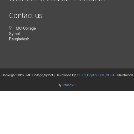
Contact us
MC College
Sylhet
Bangladesh
Copyright 2026 | MC College,Sylhet | Developed By
CRTC,Dept of CSE,SUST
| Maintained
By
InfancyIT