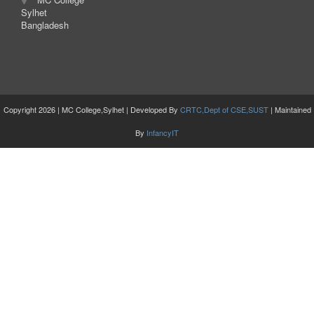
Sylhet
Bangladesh
Copyright 2026 | MC College,Sylhet | Developed By
CRTC,Dept of CSE,SUST
| Maintained
By
InfancyIT