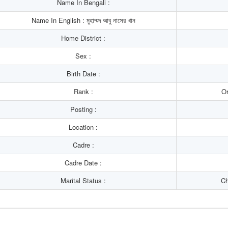
Name In Bengali :
Name In English : মুহাম্মদ আবু নাসের খান
Home District :
Sex :
Birth Date :
Rank :
Or
Posting :
Location :
Cadre :
Cadre Date :
Marital Status :
Ch