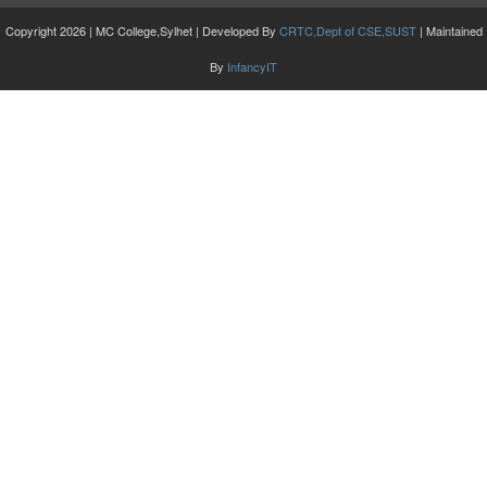
Copyright 2026 | MC College,Sylhet | Developed By
CRTC,Dept of CSE,SUST
| Maintained
By
InfancyIT