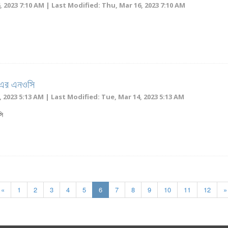
 2023 7:10 AM | Last Modified: Thu, Mar 16, 2023 7:10 AM
-এর এনওসি
 2023 5:13 AM | Last Modified: Tue, Mar 14, 2023 5:13 AM
সি
«
1
2
3
4
5
6
7
8
9
10
11
12
»