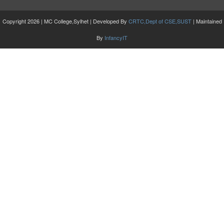
Copyright 2026 | MC College,Sylhet | Developed By
CRTC,Dept of CSE,SUST
| Maintained
By
InfancyIT