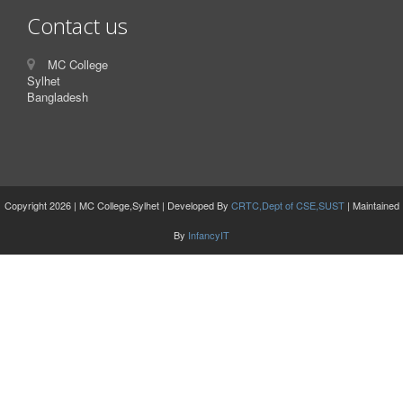
Contact us
MC College
Sylhet
Bangladesh
Copyright 2026 | MC College,Sylhet | Developed By
CRTC,Dept of CSE,SUST
| Maintained
By
InfancyIT